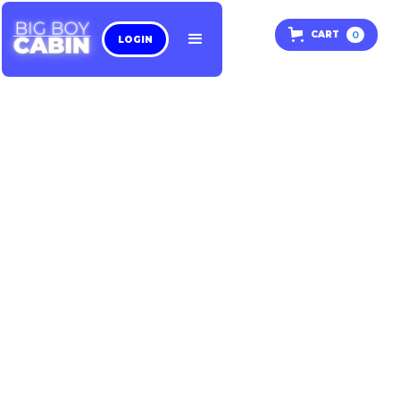
0
CART
LOGIN