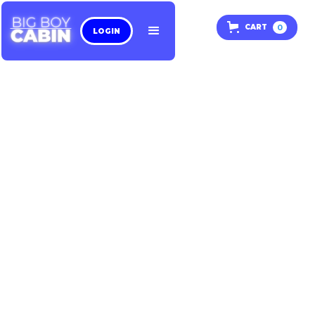
0
CART
LOGIN