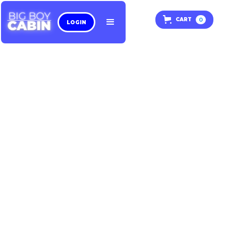
0
CART
LOGIN