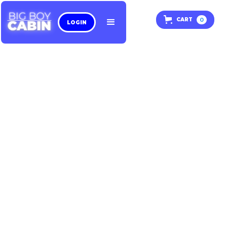
0
CART
LOGIN