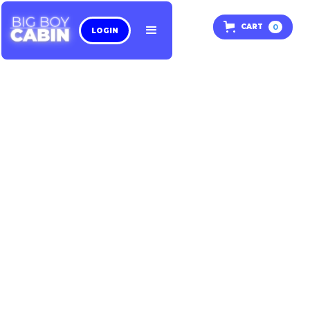
0
CART
LOGIN