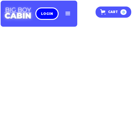
0
CART
LOGIN