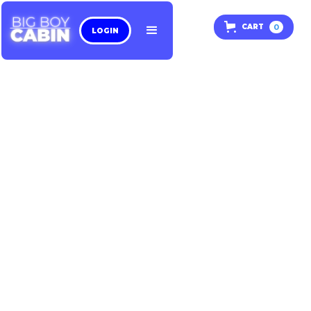
0
CART
LOGIN