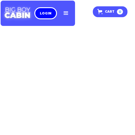
0
CART
LOGIN