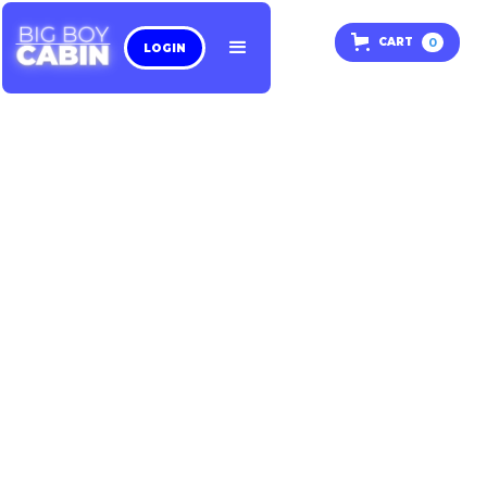
0
CART
LOGIN