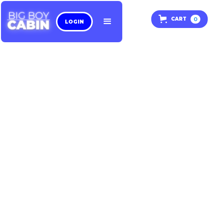
0
CART
LOGIN