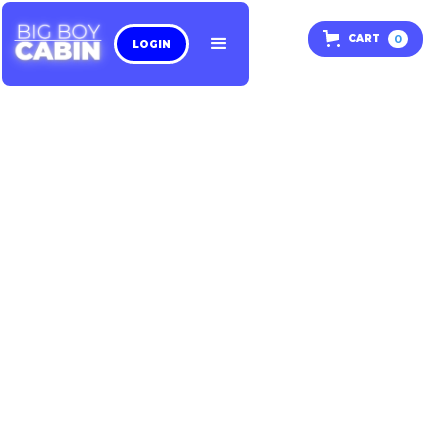
0
CART
LOGIN