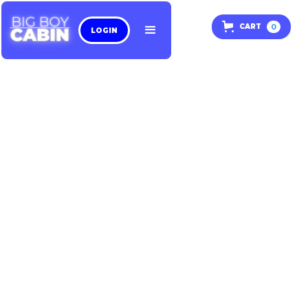
0
CART
LOGIN