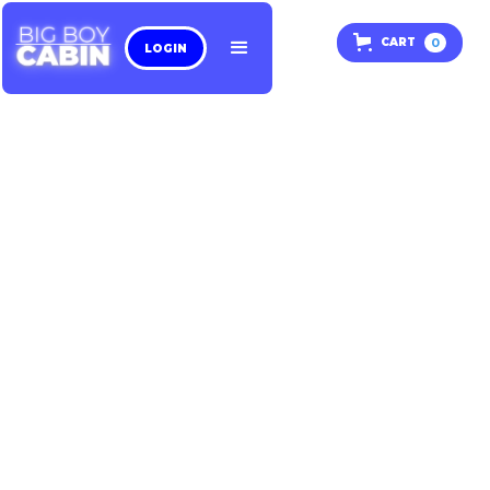
0
CART
LOGIN