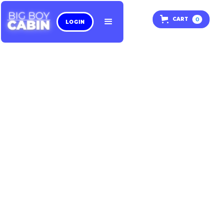
0
CART
LOGIN