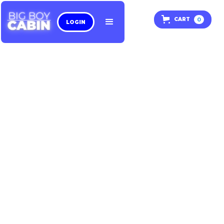
0
CART
LOGIN