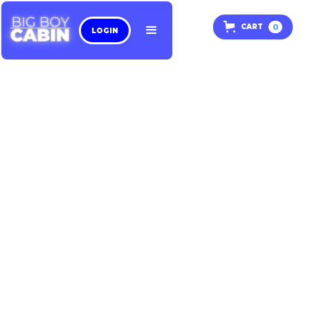
0
CART
LOGIN