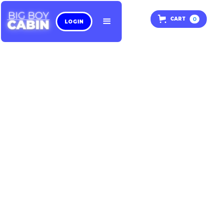
0
CART
LOGIN