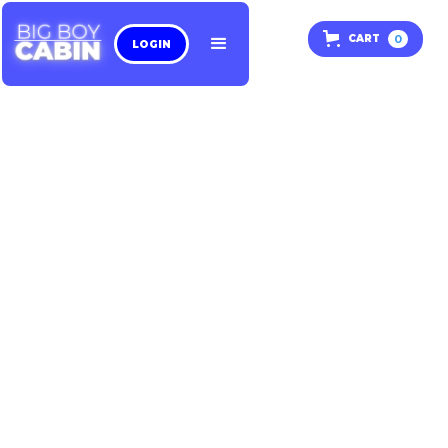
0
CART
LOGIN