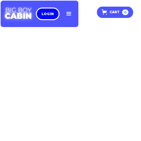
0
CART
LOGIN