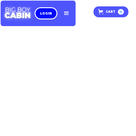
0
CART
LOGIN