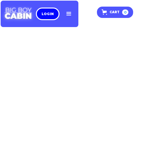
0
CART
LOGIN