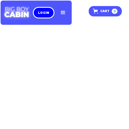
0
CART
LOGIN