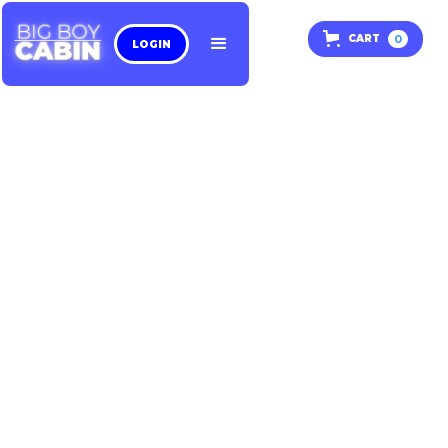
0
CART
LOGIN