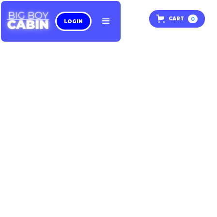
0
CART
LOGIN