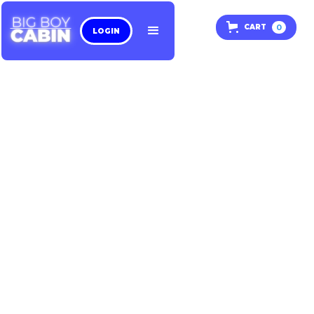
0
CART
LOGIN