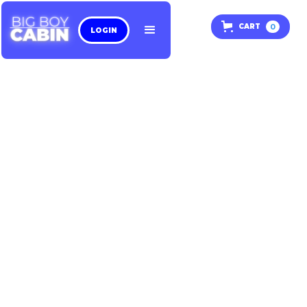
0
CART
LOGIN