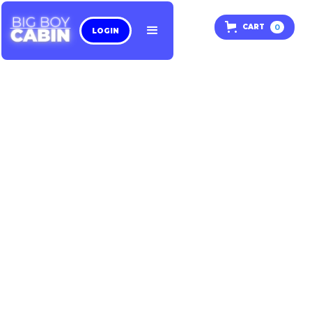
0
CART
LOGIN