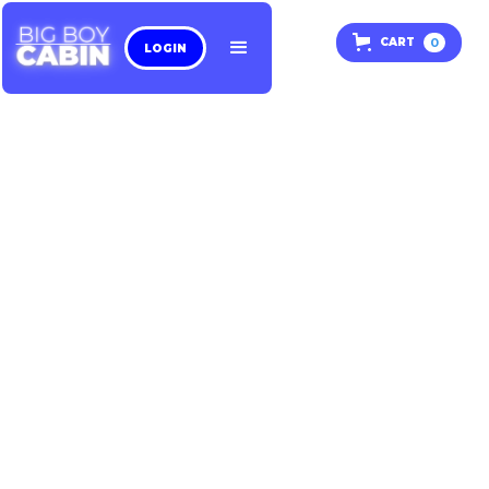
0
CART
LOGIN