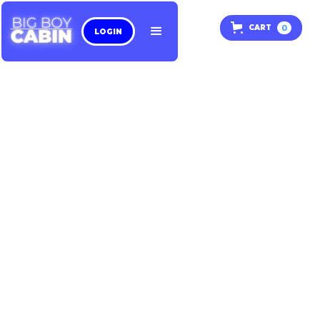
0
CART
LOGIN