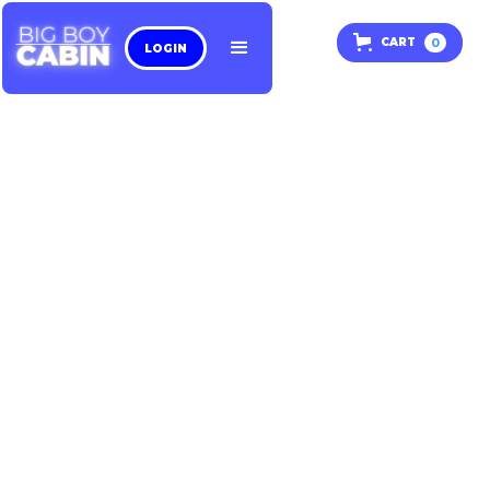
0
CART
LOGIN