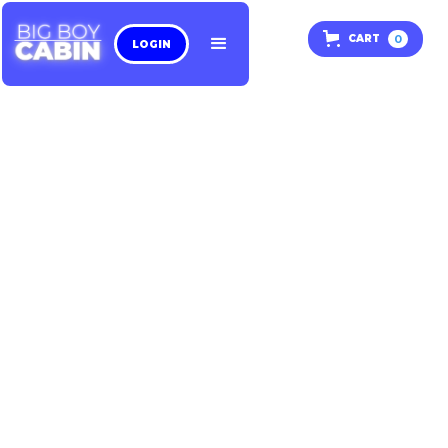
0
CART
LOGIN